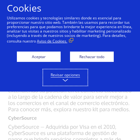
Saltar al contenido
Cookies
Utilizamos cookies y tecnologías similares donde es esencial para
proporcionar nuestro sitio web. También las usamos para recordar tus
preferencias para que podamos brindarte la mejor experiencia en línea,
Kit de Información sobre
analizar tus visitas a nuestros sitios y habilitar marketing personalizado
(incluyendo a través de nuestros socios de marketing). Para detalles,
Comercio Electrónico
consulta nuestro
Aviso de Cookies.
para Medios
Aceptar
Rechazar todo
Desde que surgieron las compras en línea, Visa ha
Revisar opciones
venido logrando que el comercio electrónico
resulte seguro, confiable y conveniente. Visa está
extendiendo su posición en el comercio electrónico
a lo largo de la cadena de valor para servir mejor a
los comercios en el canal de comercio electrónico.
Para conocer más, explora nuestro kit para medios.
CyberSource
CyberSource — Adquirida por Visa en el 2010,
CyberSource es una plataforma de gestión de
pagos que brinda servicios completos a más de