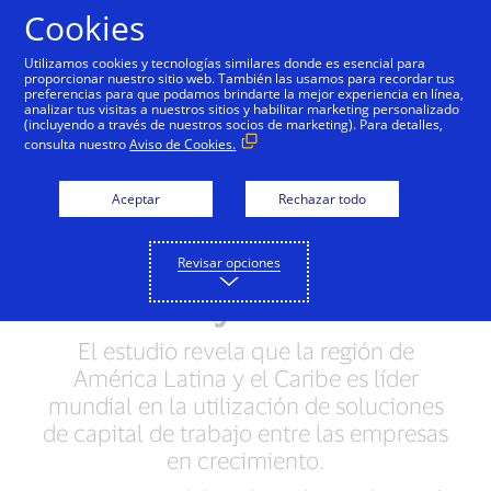
Saltar al contenido
Cookies
Utilizamos cookies y tecnologías similares donde es esencial para
proporcionar nuestro sitio web. También las usamos para recordar tus
preferencias para que podamos brindarte la mejor experiencia en línea,
Visa publica el primer
analizar tus visitas a nuestros sitios y habilitar marketing personalizado
(incluyendo a través de nuestros socios de marketing). Para detalles,
Índice de Capital de
consulta nuestro
Aviso de Cookies.
Trabajo de empresas en
Aceptar
Rechazar todo
crecimiento para el mid-
market en América
Revisar opciones
Latina y el Caribe
El estudio revela que la región de
América Latina y el Caribe es líder
mundial en la utilización de soluciones
de capital de trabajo entre las empresas
en crecimiento.