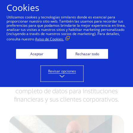
Saltar al contenido
Cookies
Utilizamos cookies y tecnologías similares donde es esencial para
proporcionar nuestro sitio web. También las usamos para recordar tus
preferencias para que podamos brindarte la mejor experiencia en línea,
analizar tus visitas a nuestros sitios y habilitar marketing personalizado
NOTAS DE PRENSA
(incluyendo a través de nuestros socios de marketing). Para detalles,
consulta nuestro
Aviso de Cookies.
Visa B2B Connect se
lanza mundialmente
Aceptar
Rechazar todo
La red de pagos transfronterizos de
Revisar opciones
negocio a negocio, primera en su tipo,
agiliza los pagos y brinda un conjunto
completo de datos para instituciones
financieras y sus clientes corporativos.