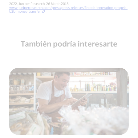
2022, Juniper Research, 26 March 2018,
www.juniperresearch.com/press/press-releases/fintech-innovation-propels-
b2b-money-transfer
También podría interesarte