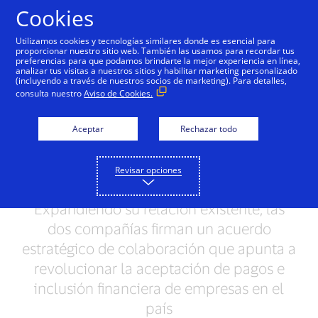
Saltar al contenido
Cookies
Utilizamos cookies y tecnologías similares donde es esencial para
proporcionar nuestro sitio web. También las usamos para recordar tus
preferencias para que podamos brindarte la mejor experiencia en línea,
analizar tus visitas a nuestros sitios y habilitar marketing personalizado
NOTAS DE PRENSA
(incluyendo a través de nuestros socios de marketing). Para detalles,
consulta nuestro
Aviso de Cookies.
Visa y Clip unen fuerzas
para acelerar la
Aceptar
Rechazar todo
aceptación de pagos
Revisar opciones
digitales en México
Expandiendo su relación existente, las
dos compañías firman un acuerdo
estratégico de colaboración que apunta a
revolucionar la aceptación de pagos e
inclusión financiera de empresas en el
país