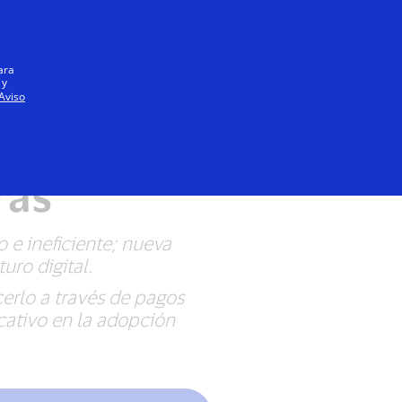
Iniciar sesión / registrarse
Todos
ara
 y
Aviso
movimiento
ras
 e ineficiente; nueva
uro digital.
erlo a través de pagos
icativo en la adopción