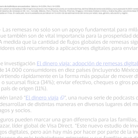
 Las remesas no solo son un apoyo fundamental para mill
 que también son de vital importancia para la prosperidad
 A medida que la cantidad de flujos globales de remesas s
dores está recurriendo a aplicaciones digitales para enviar
de investigación
El dinero viaja: adopción de remesas digita
e 14.000 consumidores en diez países (incluyendo México y
nvirtiendo rápidamente en la forma más popular de mover d
 sucursal física (34%); enviar efectivo, cheques o giros pos
 país de origen (11%).
ién lanzó “
El dinero viaja
”, una nueva serie de podcasts
desarrollan de distintas maneras en diversos lugares del m
agos y socios.
seguros pueden marcar una gran diferencia para las famili
zar, líder global de Visa Direct. “Este nuevo estudio de i
gos digitales, pero aún hay más por hacer por parte de la i
alcance de más trabajadores migrantes y sus familias que 