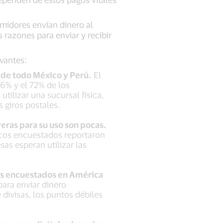
idores envían dinero al
s razones para enviar y recibir
elevantes:
 de todo México y Perú.
El
76% y el 72% de los
ilizar una sucursal física,
 giros postales.
reras para su uso son pocas.
pocos encuestados reportaron
as esperan utilizar las
ales encuestados en América
para enviar dinero
 divisas, los puntos débiles