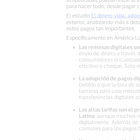
para hacer todo, desde pagar 
El estudio
El dinero viaja: ado
exterior, analizando más a deta
estos pagos tan importantes.
Específicamente en América L
Las remesas digitales s
envío de dinero a través 
consumidores encuestados
efectivo o cheque. Solo e
La adopción de pagos dig
Debido a que la tasa de a
barreras para usar método
transferencias digitales a
Las altas tarifas son el
Latina
, aunque muchos re
digitalmente. Además de p
comunes para los pagos f