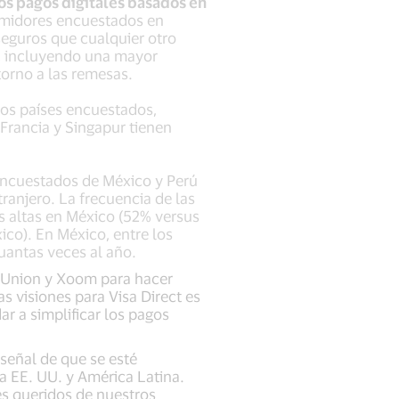
os pagos digitales basados en
umidores encuestados en
seguros que cualquier otro
s, incluyendo una mayor
torno a las remesas.
los países encuestados,
 Francia y Singapur tienen
encuestados de México y Perú
ranjero. La frecuencia de las
s altas en México (52% versus
co). En México, entre los
uantas veces al año.
n Union y Xoom para hacer
s visiones para Visa Direct es
ar a simplificar los pagos
señal de que se esté
ra EE. UU. y América Latina.
s queridos de nuestros