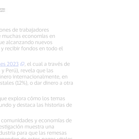
ones de trabajadores
 de muchas economías en
igue alcanzando nuevos
 y recibir fondos en todo el
les 2023
, el cual a través de
 Perú), revela que las
inero internacionalmente, en
tales (12%), o dar dinero a otra
 que explora cómo los temas
undo y destaca las historias de
as, comunidades y economías de
nvestigación muestra una
ndustria para que las remesas
dependen de estos pagos vitales