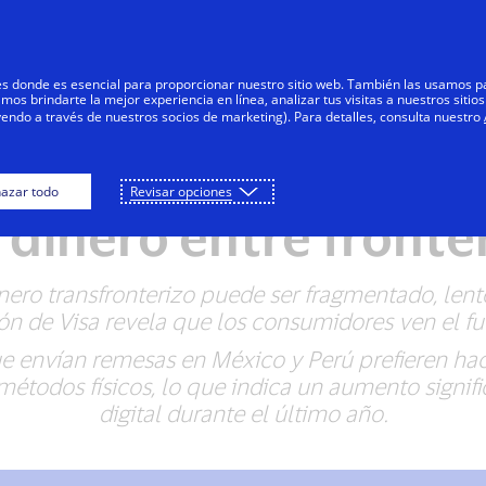
Saltar al contenido
Personas
Negocios
Innovadores
res donde es esencial para proporcionar nuestro sitio web. También las usamos p
s brindarte la mejor experiencia en línea, analizar tus visitas a nuestros sitios
yendo a través de nuestros socios de marketing). Para detalles, consulta nuestro
ne la nueva era del 
azar todo
Revisar opciones
 dinero entre fronte
ero transfronterizo puede ser fragmentado, lento
ón de Visa revela que los consumidores ven el fut
e envían remesas en México y Perú prefieren hac
 métodos físicos, lo que indica un aumento signif
digital durante el último año.