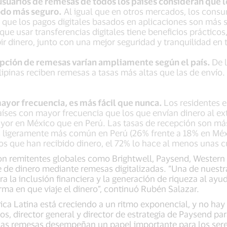
suarios de remesas de todos los países consideran que l
odo más seguro.
Al igual que en otros mercados, los cons
 que los pagos digitales basados en aplicaciones son más 
ue usar transferencias digitales tiene beneficios práctico
bir dinero, junto con una mejor seguridad y tranquilidad en 
cepción de remesas varían ampliamente según el país.
De 
ilipinas reciben remesas a tasas más altas que las de envío.
ayor frecuencia, es más fácil que nunca.
Los residentes 
aíses con mayor frecuencia que los que envían dinero al ext
yor en México que en Perú. Las tasas de recepción son má
s ligeramente más común en Perú (26% frente a 18% en Méxi
 que han recibido dinero, el 72% lo hace al menos unas c
con remitentes globales como Brightwell, Paysend, Wester
e de dinero mediante remesas digitalizadas. “Una de nuestra
 la inclusión financiera y la generación de riqueza al ayud
forma en que viaje el dinero”, continuó Rubén Salazar.
ca Latina está creciendo a un ritmo exponencial, y no hay 
ros, director general y director de estrategia de Paysend pa
as remesas desempeñan un papel importante para los sere