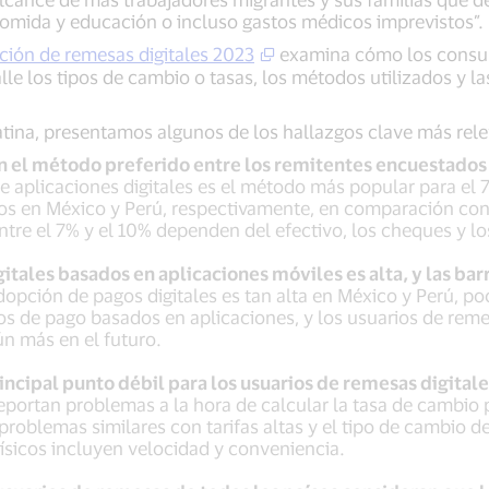
comida y educación o incluso gastos médicos imprevistos”.
pción de remesas digitales 2023
examina cómo los consum
lle los tipos de cambio o tasas, los métodos utilizados y la
atina, presentamos algunos de los hallazgos clave más r
on el método preferido entre los remitentes encuestados
de aplicaciones digitales es el método más popular para el 
 en México y Perú, respectivamente, en comparación con ut
ntre el 7% y el 10% dependen del efectivo, los cheques y los
itales basados en aplicaciones móviles es alta, y las bar
dopción de pagos digitales es tan alta en México y Perú, 
s de pago basados en aplicaciones, y los usuarios de remes
ún más en el futuro.
 principal punto débil para los usuarios de remesas digit
portan problemas a la hora de calcular la tasa de cambio 
roblemas similares con tarifas altas y el tipo de cambio de
ísicos incluyen velocidad y conveniencia.