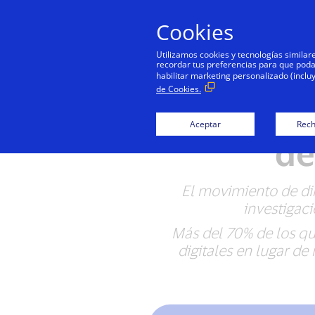
Cookies
Utilizamos cookies y tecnologías simila
recordar tus preferencias para que podamo
habilitar marketing personalizado (inclu
de Cookies.
Visa defi
Aceptar
Rech
de
El movimiento de din
investigaci
Más del 70% de los qu
digitales en lugar de