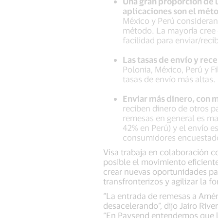
Una gran proporción de u
aplicaciones son el mét
México y Perú consideran
método. La mayoría cree q
facilidad para enviar/reci
Las tasas de envío y re
Polonia, México, Perú y F
tasas de envío más altas.
Enviar más dinero, con m
reciben dinero de otros p
remesas en general es ma
42% en Perú) y el envío e
consumidores encuestados
Visa trabaja en colaboración 
posible el movimiento eficient
crear nuevas oportunidades para
transfronterizos y agilizar la 
“La entrada de remesas a Améri
desacelerando”, dijo Jairo Rive
“En Paysend entendemos que l