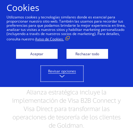
Saltar al contenido
Cookies
Utilizamos cookies y tecnologías similares donde es esencial para
proporcionar nuestro sitio web. También las usamos para recordar tus
preferencias para que podamos brindarte la mejor experiencia en línea,
analizar tus visitas a nuestros sitios y habilitar marketing personalizado
NOTA DE PRENSA
(incluyendo a través de nuestros socios de marketing). Para detalles,
consulta nuestro
Aviso de Cookies.
Visa y Goldman Sachs se
Aceptar
Rechazar todo
asocian para modernizar
el movimiento global de
Revisar opciones
dinero
Alianza estratégica incluye la
implementación de Visa B2B Connect y
Visa Direct para transformar las
operaciones de tesorería de los clientes
de Goldman.