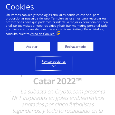
Saltar al contenido
Cookies
Utilizamos cookies y tecnologías similares donde es esencial para
proporcionar nuestro sitio web. También las usamos para recordar tus
preferencias para que podamos brindarte la mejor experiencia en línea,
Visa y Crypto.com
analizar tus visitas a nuestros sitios y habilitar marketing personalizado
(incluyendo a través de nuestros socios de marketing). Para detalles,
combinan fútbol, arte y
consulta nuestro
Aviso de Cookies.
NFT para ofrecer una
Aceptar
Rechazar todo
experiencia a
aficionados antes de la
Revisar opciones
Copa Mundial de la FIFA
Catar 2022™
·
La subasta en Crypto.com presenta
NFT inspirados en goles emblemáticos
anotados por cinco futbolistas
legendarios, y todo lo recaudado en la