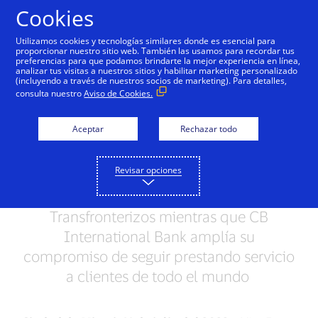
Saltar al contenido
Cookies
Utilizamos cookies y tecnologías similares donde es esencial para
proporcionar nuestro sitio web. También las usamos para recordar tus
preferencias para que podamos brindarte la mejor experiencia en línea,
CB International Bank y
analizar tus visitas a nuestros sitios y habilitar marketing personalizado
(incluyendo a través de nuestros socios de marketing). Para detalles,
Visa trabajan juntos para
consulta nuestro
Aviso de Cookies.
Revolucionar los Pagos
Aceptar
Rechazar todo
B2B Transfronterizos
Revisar opciones
Con Visa B2B Connect, Visa busca
transformar los Pagos B2B
Transfronterizos mientras que CB
International Bank amplía su
compromiso de seguir prestando servicio
a clientes de todo el mundo