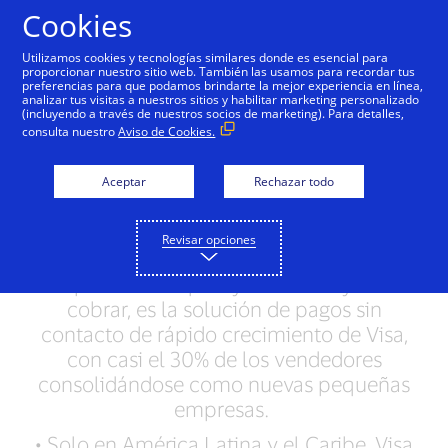
Saltar al contenido
Cookies
Utilizamos cookies y tecnologías similares donde es esencial para
proporcionar nuestro sitio web. También las usamos para recordar tus
preferencias para que podamos brindarte la mejor experiencia en línea,
Se dispara la adopción
analizar tus visitas a nuestros sitios y habilitar marketing personalizado
(incluyendo a través de nuestros socios de marketing). Para detalles,
de Tap to Phone de Visa:
consulta nuestro
Aviso de Cookies.
crecimiento interanual
Aceptar
Rechazar todo
de 200% en todo el
mundo
Revisar opciones
• Tap to Phone que ayuda a las PyMEs a
cobrar, es la solución de pagos sin
contacto de rápido crecimiento de Visa,
con casi el 30% de los vendedores
consolidándose como nuevas pequeñas
empresas.
• Solo en América Latina y el Caribe, Visa