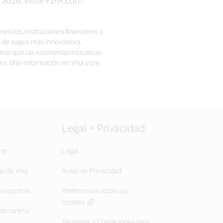
ercios, instituciones financieras y
d de pagos más innovadora,
mos que las economías inclusivas
ro. Más información en Visa.com
Legal + Privacidad
rte
Legal
as de Visa
Aviso de Privacidad
 nosotros
Preferencias sobre las
cookies
de tarjeta
Términos y Condiciones Visa