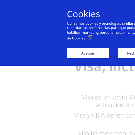
Cookies
Utilizamos cookies y tecnologías simila
recordar tus preferencias para que podamo
habilitar marketing personalizado (inclu
de Cookies.
FIFA ex
Aceptar
Rech
Visa, inc
Visa es un Socio Mu
activaciones 
Visa y FIFA tienen co
Visa ha mejorado la