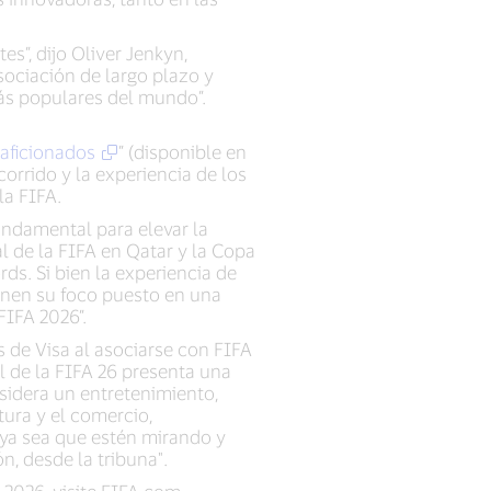
es”, dijo Oliver Jenkyn,
sociación de largo plazo y
más populares del mundo”.
 aficionados
” (disponible en
corrido y la experiencia de los
la FIFA.
fundamental para elevar la
 de la FIFA en Qatar y la Copa
ds. Si bien la experiencia de
ienen su foco puesto en una
FIFA 2026”.
s de Visa al asociarse con FIFA
l de la FIFA 26 presenta una
sidera un entretenimiento,
tura y el comercio,
, ya sea que estén mirando y
, desde la tribuna".
2026, visite FIFA.com.