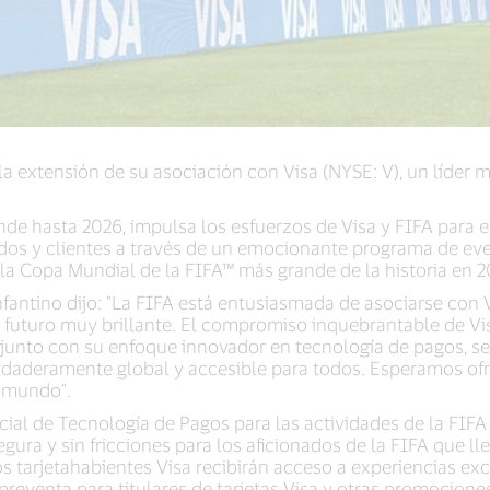
a extensión de su asociación con Visa (NYSE: V), un líder m
de hasta 2026, impulsa los esfuerzos de Visa y FIFA para el
ados y clientes a través de un emocionante programa de eve
 la Copa Mundial de la FIFA™ más grande de la historia en 2
nfantino dijo: "La FIFA está entusiasmada de asociarse con V
 futuro muy brillante. El compromiso inquebrantable de Vis
 junto con su enfoque innovador en tecnología de pagos, se 
erdaderamente global y accesible para todos. Esperamos 
l mundo".
icial de Tecnología de Pagos para las actividades de la FIFA
ura y sin fricciones para los aficionados de la FIFA que lle
s tarjetahabientes Visa recibirán acceso a experiencias excl
preventa para titulares de tarjetas Visa y otras promocione