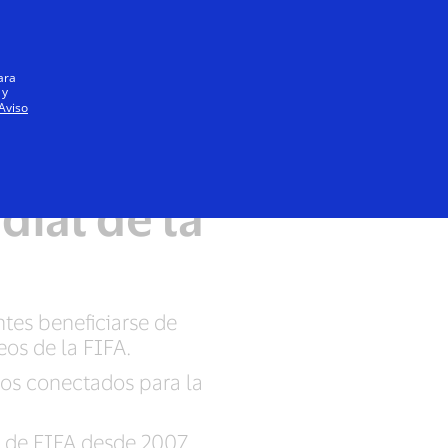
Iniciar sesión / registrarse
Todos
ara
 y
Aviso
dial con
dial de la
ntes beneficiarse de
os de la FIFA.
dos conectados para la
 de FIFA desde 2007.