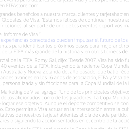
 en FIFAstore.com.
randes beneficios a nuestra marca, clientes y tarjetahabient
Globales, de Visa. “Estamos felices de continuar nuestra a
 fricciones, al ser parte de uno de los eventos deportivos 
 informe de Visa “
s experiencias conectadas pueden impulsar el futuro de los
juntas para identificar los próximos pasos para mejorar el re
de la FIFA más grande de la historia y en otros torneos de 
rcial de la FIFA, Romy Gai, dijo: “Desde 2007, Visa ha sido 
40 eventos de la FIFA, incluyendo la reciente Copa Mundial
 Australia y Nueva Zelanda del año pasado, que batió récor
grandes avances en los 16 años de asociación, FIFA y Visa t
, personalizada y sin fricciones para la Copa Mundial de la 
Marketing de Visa, agregó: "Uno de los principales objetivo
o de los aficionados como de los jugadores. La Copa Mundia
 lograr ese objetivo. Aunque el deporte competitivo se con
 Esto permite a Visa actuar en la intersección entre la cul
ativas de nuestros tarjetahabientes el día de cada partido
s o siguiendo la acción sentados en el centro de la acción
 torneos de la FIFA, incluyendo la Copa Mundial de la FIFA 