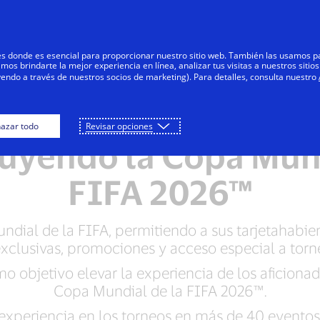
Saltar al contenido
Personas
Negocios
Innovadores
res donde es esencial para proporcionar nuestro sitio web. También las usamos p
s brindarte la mejor experiencia en línea, analizar tus visitas a nuestros sitios
yendo a través de nuestros socios de marketing). Para detalles, consulta nuestro
tiende sociedad mun
azar todo
Revisar opciones
luyendo la Copa Mun
FIFA 2026™
ndial de la FIFA, permitiendo a sus tarjetahabie
exclusivas, promociones y acceso especial a torne
mo objetivo elevar la experiencia de los aficiona
Copa Mundial de la FIFA 2026™.
 experiencia en los torneos en más de 40 eventos