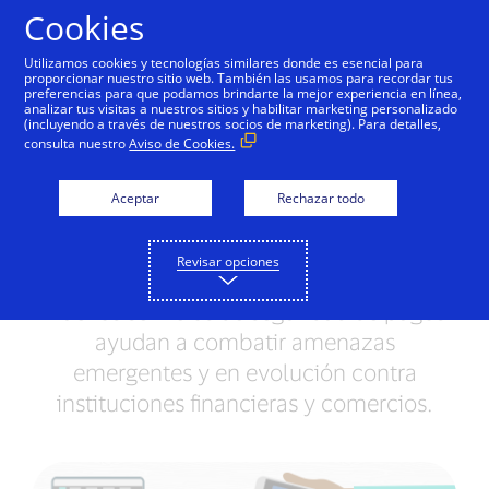
Saltar al contenido
Cookies
Utilizamos cookies y tecnologías similares donde es esencial para
proporcionar nuestro sitio web. También las usamos para recordar tus
preferencias para que podamos brindarte la mejor experiencia en línea,
Visa presenta conjunto
analizar tus visitas a nuestros sitios y habilitar marketing personalizado
(incluyendo a través de nuestros socios de marketing). Para detalles,
de funcionalidades de
consulta nuestro
Aviso de Cookies.
seguridad para ayudar a
Aceptar
Rechazar todo
prevenir e interrumpir el
fraude en pagos
Revisar opciones
Nuevos servicios de seguridad de pagos
ayudan a combatir amenazas
emergentes y en evolución contra
instituciones financieras y comercios.