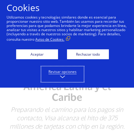
Saltar al contenido
Cookies
Utilizamos cookies y tecnologías similares donde es esencial para
proporcionar nuestro sitio web. También las usamos para recordar tus
preferencias para que podamos brindarte la mejor experiencia en línea,
analizar tus visitas a nuestros sitios y habilitar marketing personalizado
NOTAS DE PRENSA
(incluyendo a través de nuestros socios de marketing). Para detalles,
consulta nuestro
Aviso de Cookies.
La tecnología de chip de
Visa protege más de un
Aceptar
Rechazar todo
90% del volumen de
Revisar opciones
pagos presenciales en
América Latina y el
Caribe
Preparando el camino para los pagos sin
contacto, Visa alcanza el hito de 375
millones de tarjetas con chip en la región.