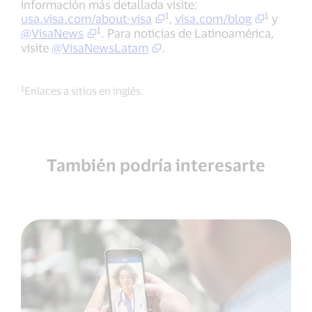
información más detallada visite:
1
1
usa.visa.com/about-visa
,
visa.com/blog
y
1
@VisaNews
. Para noticias de Latinoamérica,
visite
@VisaNewsLatam
.
1
Enlaces a sitios en inglés.
También podría interesarte