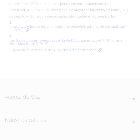
diciembre de 2024, multiplicado por el aumento en autorizaciones.
2. VisaNet, 2018-2023. Volumen global de pagos con tarjeta no presente (CNP)
de crédito y débito para credenciales tokenizadas vs. no tokenizadas.
3.
https://www.juniperresearch.com/press/network-tokenisation-to-facilitate-
85-of-all/
4.
Las Transacciones Tokenizadas en la Red Alcanzarán los 574 Mil Millones a
Nivel Mundial en 2029
5.
Aviso de reunión anual de 2025 y declaración de poder
Acerca de Visa
Nuestros valores