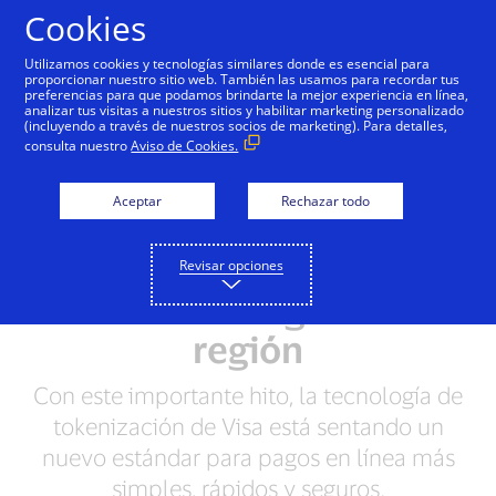
Saltar al contenido
Cookies
Utilizamos cookies y tecnologías similares donde es esencial para
proporcionar nuestro sitio web. También las usamos para recordar tus
preferencias para que podamos brindarte la mejor experiencia en línea,
Visa emite mil millones
analizar tus visitas a nuestros sitios y habilitar marketing personalizado
(incluyendo a través de nuestros socios de marketing). Para detalles,
de tokens en América
consulta nuestro
Aviso de Cookies.
Latina y el Caribe,
Aceptar
Rechazar todo
generando un impulso
de USD 3.500 millones
Revisar opciones
al comercio digital en la
región
Con este importante hito, la tecnología de
tokenización de Visa está sentando un
nuevo estándar para pagos en línea más
simples, rápidos y seguros.