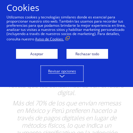
Saltar al contenido
Cookies
Utilizamos cookies y tecnologías similares donde es esencial para
proporcionar nuestro sitio web. También las usamos para recordar tus
preferencias para que podamos brindarte la mejor experiencia en línea,
Visa define la nueva era
analizar tus visitas a nuestros sitios y habilitar marketing personalizado
(incluyendo a través de nuestros socios de marketing). Para detalles,
del movimiento de
consulta nuestro
Aviso de Cookies.
dinero entre fronteras
Aceptar
Rechazar todo
El movimiento de dinero transfronterizo
puede ser fragmentado, lento e
Revisar opciones
ineficiente; nueva investigación de Visa
revela que los consumidores ven el futuro
digital.
Más del 70% de los que envían remesas
en México y Perú prefieren hacerlo a
través de pagos digitales en lugar de
métodos físicos, lo que indica un
aumento significativo en la adopción