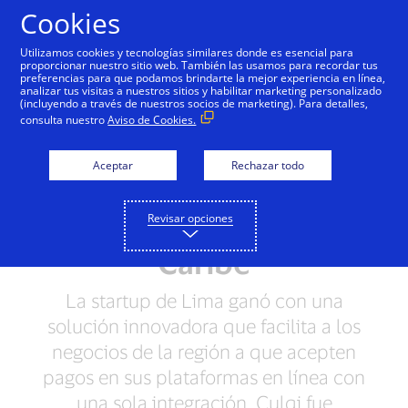
Saltar al contenido
Cookies
Utilizamos cookies y tecnologías similares donde es esencial para
proporcionar nuestro sitio web. También las usamos para recordar tus
preferencias para que podamos brindarte la mejor experiencia en línea,
analizar tus visitas a nuestros sitios y habilitar marketing personalizado
NOTAS DE PRENSA
(incluyendo a través de nuestros socios de marketing). Para detalles,
consulta nuestro
Aviso de Cookies.
Visa’s Everywhere
Initiative anuncia a Culqi
Aceptar
Rechazar todo
como el ganador de
Revisar opciones
América Latina y el
Caribe
La startup de Lima ganó con una
solución innovadora que facilita a los
negocios de la región a que acepten
pagos en sus plataformas en línea con
una sola integración. Culqi fue