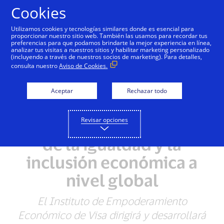
Saltar al contenido
Cookies
Utilizamos cookies y tecnologías similares donde es esencial para
proporcionar nuestro sitio web. También las usamos para recordar tus
preferencias para que podamos brindarte la mejor experiencia en línea,
analizar tus visitas a nuestros sitios y habilitar marketing personalizado
NOTAS DE PRENSA
(incluyendo a través de nuestros socios de marketing). Para detalles,
consulta nuestro
Aviso de Cookies.
Visa lanza un Centro de
Investigación
Aceptar
Rechazar todo
comprometido con la
Revisar opciones
promoción y el avance
de la igualdad y la
inclusión económica a
nivel global
El Instituto de Empoderamiento
Económico de Visa dirigirá y desarrollará