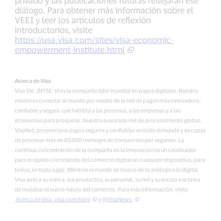
privado y las publicaciones futuras reflejarán ese
diálogo. Para obtener más información sobre el
VEEI y leer los artículos de reflexión
introductorios, visite
https://usa.visa.com/sites/visa-economic-
empowerment-institute.html
Acerca de Visa
Visa Inc. (NYSE: V) es la compañía líder mundial en pagos digitales. Nuestra
misión es conectar al mundo por medio de la red de pagos más innovadora,
confiable y segura, que habilita a las personas, a las empresas y a las
economías para prosperar. Nuestra avanzada red de procesamiento global,
VisaNet, proporciona pagos seguros y confiables en todo el mundo y es capaz
de procesar más de 65.000 mensajes de transacción por segundo. La
continua concentración de la compañía en la innovación es un catalizador
para el rápido crecimiento del comercio digital en cualquier dispositivo, para
todos, en todo lugar. Mientras el mundo se mueve de lo análogo a lo digital,
Visa aplica su marca, sus productos, su personal, su red y su escala a la tarea
de moldear el nuevo futuro del comercio. Para más información, visite
Acerca de Visa
,
visa.com/blog
y
@VisaNews.