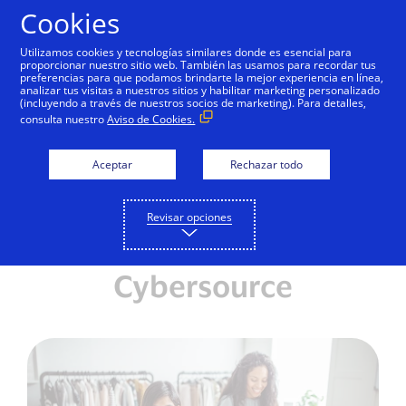
Saltar al contenido
Cookies
Utilizamos cookies y tecnologías similares donde es esencial para
proporcionar nuestro sitio web. También las usamos para recordar tus
preferencias para que podamos brindarte la mejor experiencia en línea,
Visa protege 1.400
analizar tus visitas a nuestros sitios y habilitar marketing personalizado
(incluyendo a través de nuestros socios de marketing). Para detalles,
millones de
consulta nuestro
Aviso de Cookies.
transacciones de
Aceptar
Rechazar todo
comercio electrónico en
todo América Latina y el
Revisar opciones
Caribe con su solución
Cybersource