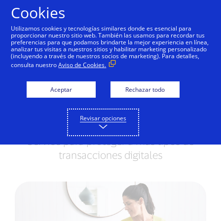
Saltar al contenido
Cookies
Utilizamos cookies y tecnologías similares donde es esencial para
proporcionar nuestro sitio web. También las usamos para recordar tus
preferencias para que podamos brindarte la mejor experiencia en línea,
analizar tus visitas a nuestros sitios y habilitar marketing personalizado
NOTAS DE PRENSA
(incluyendo a través de nuestros socios de marketing). Para detalles,
consulta nuestro
Aviso de Cookies.
Visa Token Service
alcanza mil millones de
Aceptar
Rechazar todo
tokens emitidos
Revisar opciones
Visa anuncia la expansión de Visa Token
Service para proteger a más tipos de
transacciones digitales