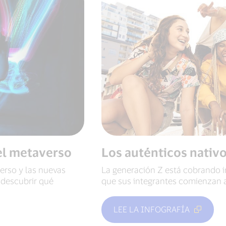
el metaverso
Los auténticos nativo
verso y las nuevas
La generación Z está cobrando i
 descubrir qué
que sus integrantes comienzan a
LEE LA INFOGRAFÍA