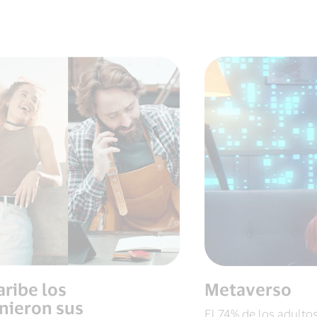
aribe los
Metaverso
nieron sus
El 74% de los adult