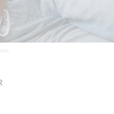
evios
R