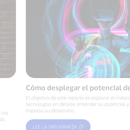
Cómo desplegar el potencial d
El objetivo de este reporte es explorar el meta
tecnologías en detalle, entender su potencial y
impulsa su desarrollo.
 los
da.
LEE LA INFOGRAFÍA