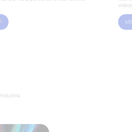
video
MI
industria.