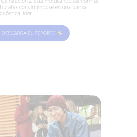
 Generación Z está moldeando las normas
lturales convirtiéndose en una fuerza
onómica líder.
DESCARGA EL REPORTE