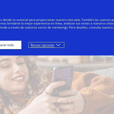
Saltar al contenido
Personas
Negocios
Innovadores
res donde es esencial para proporcionar nuestro sitio web. También las usamos p
s brindarte la mejor experiencia en línea, analizar tus visitas a nuestros sitios
yendo a través de nuestros socios de marketing). Para detalles, consulta nuestro
azar todo
Revisar opciones