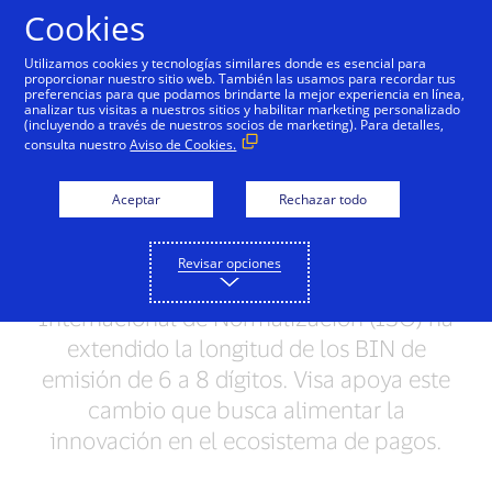
Saltar al contenido
Cookies
Utilizamos cookies y tecnologías similares donde es esencial para
proporcionar nuestro sitio web. También las usamos para recordar tus
preferencias para que podamos brindarte la mejor experiencia en línea,
Iniciativa de Numéricos
analizar tus visitas a nuestros sitios y habilitar marketing personalizado
(incluyendo a través de nuestros socios de marketing). Para detalles,
de Visa
consulta nuestro
Aviso de Cookies.
La electronificación de los pagos ha
Aceptar
Rechazar todo
tenido mayor éxito que lo previsto. Con
el propósito de responder a la carencia
Revisar opciones
de oferta en el sector, la Organización
Internacional de Normalización (ISO) ha
extendido la longitud de los BIN de
emisión de 6 a 8 dígitos. Visa apoya este
cambio que busca alimentar la
innovación en el ecosistema de pagos.