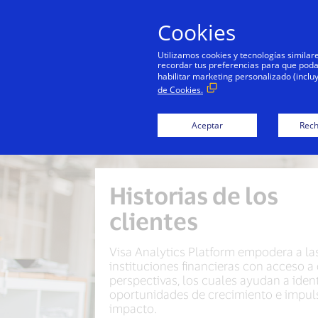
Cookies
Utilizamos cookies y tecnologías simila
recordar tus preferencias para que podamo
habilitar marketing personalizado (inclu
de Cookies.
Aceptar
Rech
Historias de los
clientes
Visa Analytics Platform empodera a la
instituciones financieras con acceso a
perspectivas, los cuales ayudan a ident
oportunidades de crecimiento e impuls
impacto.