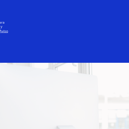
Iniciar sesión / registrarse
Todos
ara
 y
Aviso