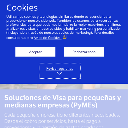
Saltar al contenido
Cookies
Utilizamos cookies y tecnologías similares donde es esencial para
proporcionar nuestro sitio web. También las usamos para recordar tus
preferencias para que podamos brindarte la mejor experiencia en línea,
analizar tus visitas a nuestros sitios y habilitar marketing personalizado
(incluyendo a través de nuestros socios de marketing). Para detalles,
consulta nuestro
Aviso de Cookies.
Aceptar
Rechazar todo
Revisar opciones
Soluciones de Visa para pequeñas y
medianas empresas (PyMEs)
Cada pequeña empresa tiene diferentes necesidades.
Desde el cobro por servicios, hasta el pago a
proveedores y la gestión de gastos cotidianos.