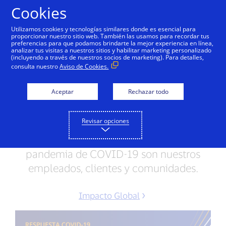
Saltar al contenido
Cookies
Utilizamos cookies y tecnologías similares donde es esencial para
proporcionar nuestro sitio web. También las usamos para recordar tus
preferencias para que podamos brindarte la mejor experiencia en línea,
Visa se compromete a
analizar tus visitas a nuestros sitios y habilitar marketing personalizado
(incluyendo a través de nuestros socios de marketing). Para detalles,
enfrentar los desafíos
consulta nuestro
Aviso de Cookies.
que tenemos por
Aceptar
Rechazar todo
delante
Revisar opciones
Nuestra prioridad al enfrentar la
pandemia de COVID-19 son nuestros
empleados, clientes y comunidades.
Impacto Global