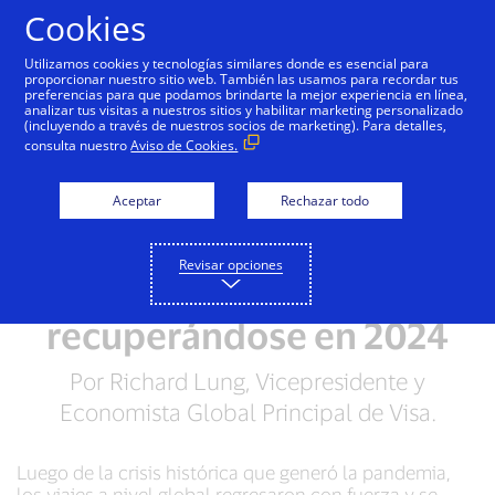
Saltar al contenido
Cookies
Utilizamos cookies y tecnologías similares donde es esencial para
proporcionar nuestro sitio web. También las usamos para recordar tus
preferencias para que podamos brindarte la mejor experiencia en línea,
analizar tus visitas a nuestros sitios y habilitar marketing personalizado
(incluyendo a través de nuestros socios de marketing). Para detalles,
consulta nuestro
Aviso de Cookies.
Aceptar
Rechazar todo
Revisar opciones
Los viajes seguirán
recuperándose en 2024
Por Richard Lung, Vicepresidente y
Economista Global Principal de Visa.
Luego de la crisis histórica que generó la pandemia,
los viajes a nivel global regresaron con fuerza y se