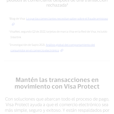
volverán
por
rechazada³
a
sus
realizar
siglas
pedidos
en
Blog de Visa:
Lo que los comerciantes necesitan saber sobre el fraude amistoso
al
inglés)
comerciante
frente
VisaNet, segundo Q2 de 2022, tarjetas de marca Visa en la Red de Visa, incluido
después
a
de
Interlink
transacciones
una
con
Investigación de Sapio 2021:
Análisis global del comportamiento del
transacción
presencia
consumidor en el comercio electrónico
rechazada³
física
de
tarjeta²
Mantén las transacciones en
movimiento con Visa Protect
Con soluciones que abarcan todo el proceso de pago,
Visa Protect ayuda a que el comercio electrónico sea
más simple, seguro y exitoso. Y están respaldados por