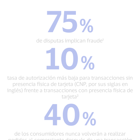
75
75
%
%
de
disputas
implican
de disputas implican fraude¹
10
fraude¹
10
%
%
tasa
de
autorización
tasa de autorización más baja para transacciones sin
más
presencia física de tarjeta (CNP, por sus siglas en
baja
inglés) frente a transacciones con presencia física de
para
tarjeta²
40
transacciones
40
sin
%
%
presencia
de
física
los
de
consumidores
tarjeta
de los consumidores nunca volverán a realizar
nunca
(CNP,
pedidos al comerciante después de una transacción