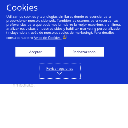
Cookies
Monitoreo en tiempo real
Utilizamos cookies y tecnologías similares donde es esencial para
La inteligencia es nuestra mayor defensa. En el
proporcionar nuestro sitio web. También las usamos para recordar tus
preciso momento en que un comerciante
preferencias para que podamos brindarte la mejor experiencia en línea,
analizar tus visitas a nuestros sitios y habilitar marketing personalizado
procesa su tarjeta, Visa pone manos a la obra
(incluyendo a través de nuestros socios de marketing). Para detalles,
para prevenir fraudes. Utilizamos un sistema de
consulta nuestro
Aviso de Cookies.
detección para escanear miles de transacciones
por segundo.
Aceptar
Rechazar todo
Buscamos cambios sutiles en los patrones de
gasto que podrían indicar un fraude. Si sucede
algo poco usual (una dirección que no coincide,
Revisar opciones
una gran adquisición fuera de lo común o una
transacción muy lejos de casa), actuamos de
inmediato.