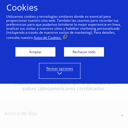
Saltar al contenido
Cookies
Utilizamos cookies y tecnologías similares donde es esencial para
proporcionar nuestro sitio web. También las usamos para recordar tus
preferencias para que podamos brindarte la mejor experiencia en línea,
Comparación con el país
analizar tus visitas a nuestros sitios y habilitar marketing personalizado
(incluyendo a través de nuestros socios de marketing). Para detalles,
seleccionado como
consulta nuestro
Aviso de Cookies.
Benchmark
Aceptar
Rechazar todo
Se ha seleccionado a Estados Unidos como país
de referencia y modelo para fines de
Revisar opciones
comparación este año. Actualmente el
mercado de comercio electrónico
estadounidense es mayor que el de todos los
países latinoamericanos combinados.
Acerca de Visa