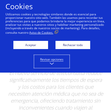
Saltar al contenido
Cookies
Utilizamos cookies y tecnologías similares donde es esencial para
proporcionar nuestro sitio web. También las usamos para recordar tus
preferencias para que podamos brindarte la mejor experiencia en línea,
analizar tus visitas a nuestros sitios y habilitar marketing personalizado
NOTAS DE PRENSA
(incluyendo a través de nuestros socios de marketing). Para detalles,
consulta nuestro
Aviso de Cookies.
Visa lanza Visa Médico
Online para viajeros de
Aceptar
Rechazar todo
América Latina y el
Revisar opciones
Caribe
El nuevo servicio de teleconsulta reduce
significativamente los tiempos de espera
y los costos para los clientes que
necesiten atención médica que no sea de
emergencia, ofreciendo tratamiento sin
inconvenientes cuando viajen al