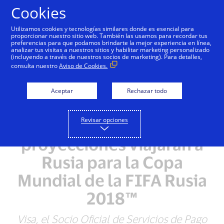
Saltar al contenido
Cookies
Utilizamos cookies y tecnologías similares donde es esencial para
proporcionar nuestro sitio web. También las usamos para recordar tus
preferencias para que podamos brindarte la mejor experiencia en línea,
analizar tus visitas a nuestros sitios y habilitar marketing personalizado
NOTAS DE PRENSA
(incluyendo a través de nuestros socios de marketing). Para detalles,
consulta nuestro
Aviso de Cookies.
Visa prepara el terreno
para los pagos digitales
Aceptar
Rechazar todo
que harán los 500,000
Revisar opciones
visitantes que según
proyecciones viajarán a
Rusia para la Copa
Mundial de la FIFA Rusia
2018™
Visa, el Socio Oficial de Servicios de Pago