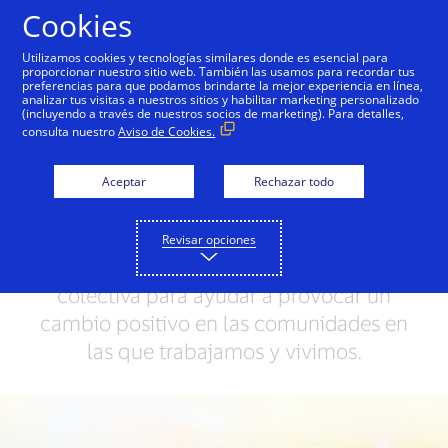
Saltar al contenido
Cookies
Utilizamos cookies y tecnologías similares donde es esencial para
proporcionar nuestro sitio web. También las usamos para recordar tus
preferencias para que podamos brindarte la mejor experiencia en línea,
Damos el ejemplo
Personas + Posibilidades
Bri
analizar tus visitas a nuestros sitios y habilitar marketing personalizado
(incluyendo a través de nuestros socios de marketing). Para detalles,
consulta nuestro
Aviso de Cookies.
Juntos logramos un
Aceptar
Rechazar todo
mundo mejor
Utilizamos el poder de nuestra marca, la
Revisar opciones
influencia de la industria y la voz
colectiva para ayudar a provocar un
cambio positivo en las comunidades en
las que trabajamos y vivimos.