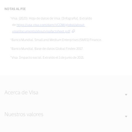
NOTAS AL PIE
Visa. (2023). Hoja de datos de Visa. [Infografía]. Extraído
de
https://usa.visa.com/dam/VCOM/global/about-
visa/documents/aboutvisafactsheet.pdf
Banco Mundial. Small and Medium Enterprises (SMES) Finance.
Banco Mundial. Base de datos Global Findex 2017.
Visa. Impacto social. Extraído el 1 de junio de 2021.
Acerca de Visa
Nuestros valores