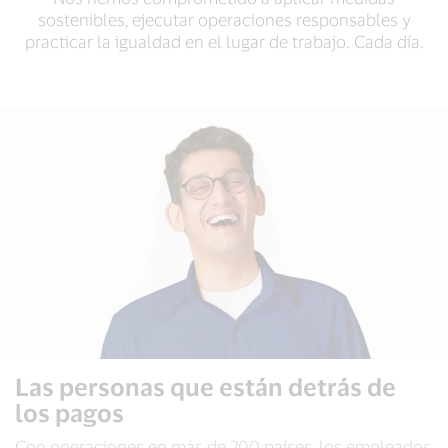
sostenibles, ejecutar operaciones responsables y
practicar la igualdad en el lugar de trabajo. Cada día.
Las personas que están detrás de
Las personas que están detrás de
Las personas que están detrás de
los pagos
los pagos
los pagos
Los consumidores no se dan cuenta de que Visa es
Con operaciones en más de 200 países, los empleados
Para muchos empleados, la parte más gratificante de